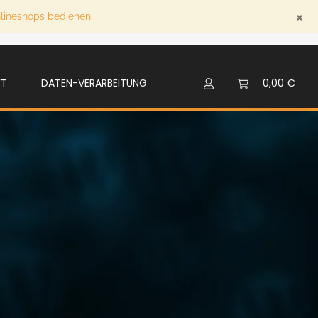
×
nlineshops bedienen.
FT
DATEN-VERARBEITUNG
SCHULUNGEN
0,00 €
MULTIME