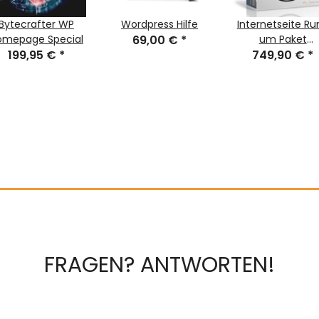
Bytecrafter WP
Wordpress Hilfe
Internetseite Ru
omepage Special
69,00 €
*
um Paket
199,95 €
*
749,90 €
Bytecrafter
*
Professional
FRAGEN? ANTWORTEN!