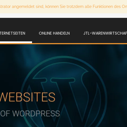
strator angemeldet sind, können Sie trotzdem alle Funktionen des O
NTERNETSEITEN
ONLINE HANDELN
JTL-WARENWIRTSCHA